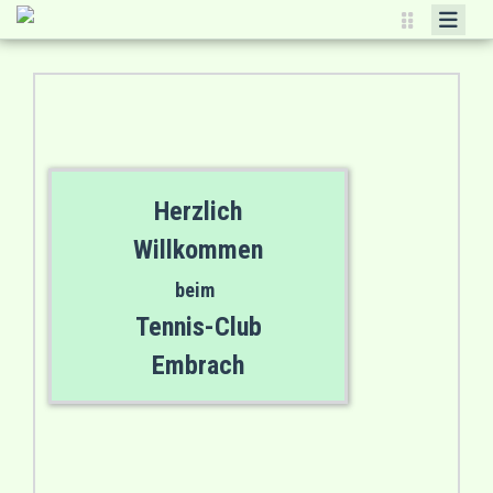
HOME
CLUB
SPIELBETRIEB
ANLÄSSE
Herzlich
KURSE
Willkommen
JAHRESPROGRAMM
beim
CLUBHAUS
Tennis-Club
SPONSOREN
Embrach